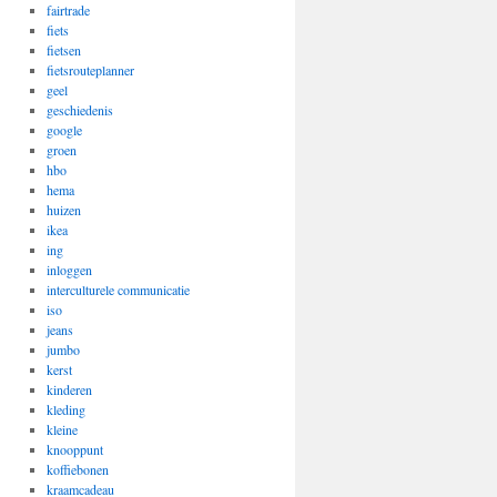
fairtrade
fiets
fietsen
fietsrouteplanner
geel
geschiedenis
google
groen
hbo
hema
huizen
ikea
ing
inloggen
interculturele communicatie
iso
jeans
jumbo
kerst
kinderen
kleding
kleine
knooppunt
koffiebonen
kraamcadeau