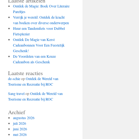
Laatste artikelen
Ontdek de Magie: Boek Over Literaire
Pareltjes
Verrijk je wereld: Ontdek de kracht
van boeken over diverse onderwerpen
Huur een Tandemfiets voor Dubbel
Fietsplezier
Ontdek De Magie van Kerst
Cadeaubonnen Voor Een Feestelijk
Geschenk!
De Voordelen van een Keuze
Cadeaubon als Geschenk
Laatste reacties
de-schie
op
Ontdek de Wereld van
Toerisme en Recreatie bij ROC
Sang travel
op
Ontdek de Wereld van
Toerisme en Recreatie bij ROC
Archief
augustus 2026
juli 2026
juni 2026
mei 2026