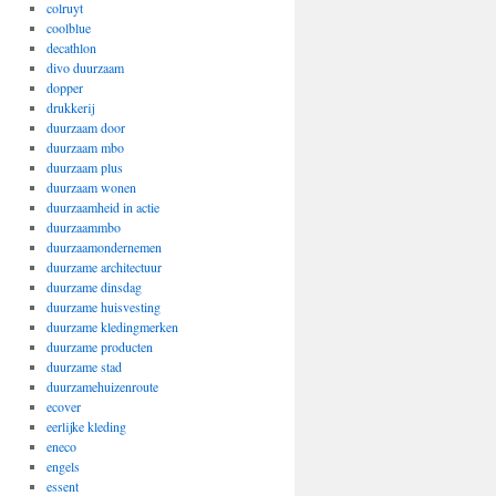
colruyt
coolblue
decathlon
divo duurzaam
dopper
drukkerij
duurzaam door
duurzaam mbo
duurzaam plus
duurzaam wonen
duurzaamheid in actie
duurzaammbo
duurzaamondernemen
duurzame architectuur
duurzame dinsdag
duurzame huisvesting
duurzame kledingmerken
duurzame producten
duurzame stad
duurzamehuizenroute
ecover
eerlijke kleding
eneco
engels
essent