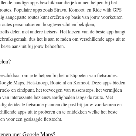
hillende handige apps beschikbaar die je kunnen helpen bij het
sroutes. Populaire apps zoals Strava, Komoot, en Ride with GPS
ig aangepaste routes kunt creëren op basis van jouw voorkeuren
routes personaliseren, hoogteverschillen bekijken,
lfs delen met andere fietsers. Het kiezen van de beste app hangt
bruiksgemak, dus het is aan te raden om verschillende apps uit te
beste aansluit bij jouw behoeften.
elen?
eschikbaar om je te helpen bij het uitstippelen van fietsroutes.
e Google Maps, Fietsknoop, Route.nl en Komoot. Deze apps bieden
ertrek- en eindpunt, het toevoegen van tussenstops, het vermijden
van interessante bezienswaardigheden langs de route. Met
ig de ideale fietsroute plannen die past bij jouw voorkeuren en
chillende apps uit te proberen en te ontdekken welke het beste
en voor een geslaagde fietstocht.
rekenen met Google Maps?