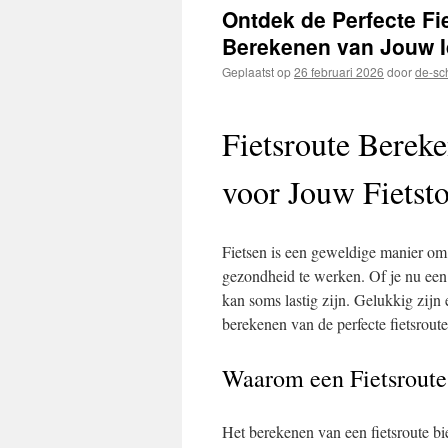
inhoud
Ontdek de Perfecte Fi
Berekenen van Jouw I
Geplaatst op
26 februari 2026
door
de-sc
Fietsroute Berek
voor Jouw Fietst
Fietsen is een geweldige manier om v
gezondheid te werken. Of je nu een e
kan soms lastig zijn. Gelukkig zijn
berekenen van de perfecte fietsroute
Waarom een Fietsrout
Het berekenen van een fietsroute bie