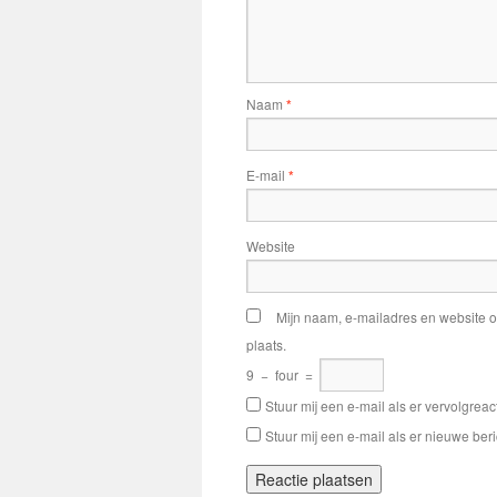
Naam
*
E-mail
*
Website
Mijn naam, e-mailadres en website o
plaats.
9
−
four
=
Stuur mij een e-mail als er vervolgreact
Stuur mij een e-mail als er nieuwe beri