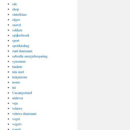
sde
shop
sinterklaas
sligro
snavel
sokken
spijkerbroek
sport
sportkleding
start duurzaam
subsidie energiebesparing
synoniem
tandem
tata steel
trekpleister
trouw
tui
Uncategorized
unilever
veja
veluwe
veluwe duurzaam
vogel
vogel's
vogels