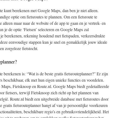
oute kunt berekenen met Google Maps, dan ben je niet alleen.
dige optie om fietsroutes te plannen. Om een fietsroute te
alleen maar naar de website of de app te gaan en je vertrek- en
un je de optie ‘Fietsen’ selecteren en Google Maps zal
r je berekenen, rekening houdend met fietspaden, verkeersdrukte
t deze eenvoudige stappen kun je snel en gemakkelijk jouw ideale
en zorgeloze fietstocht.
teplanner?
te berekenen is: “Wat is de beste gratis fietsrouteplanner?” Er zijn
ers beschikbaar, elk met hun eigen unieke functies en voordelen.
e Maps, Fietsknoop en Route.nl. Google Maps biedt gedetailleerde
r fietsers, terwijl Fietsknoop zich richt op het plannen van
gië. Route.nl biedt een uitgebreide database met fietsroutes door
e gratis fietsrouteplanner hangt af van je persoonlijke voorkeuren
tionaliteiten, beschikbare regio’s en gebruiksvriendelijkheid. Het
ies uit te proberen om te ontdekken welke fietsrouteplanner het