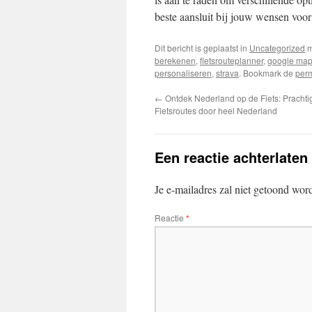
beste aansluit bij jouw wensen voor
Dit bericht is geplaatst in
Uncategorized
m
berekenen
,
fietsrouteplanner
,
google ma
personaliseren
,
strava
. Bookmark de
perm
←
Ontdek Nederland op de Fiets: Pracht
Fietsroutes door heel Nederland
Een reactie achterlaten
Je e-mailadres zal niet getoond wor
Reactie
*