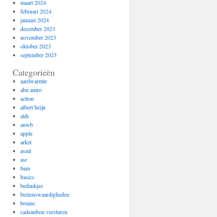
maart 2024
februari 2024
januari 2024
december 2023
november 2023
oktober 2023
september 2023
Categorieën
aardwarmte
abn amro
action
albert heijn
aldi
anwb
apple
arket
asml
asr
bam
basics
bedankjes
bezienswaardigheden
bruine
cadeaubon versturen