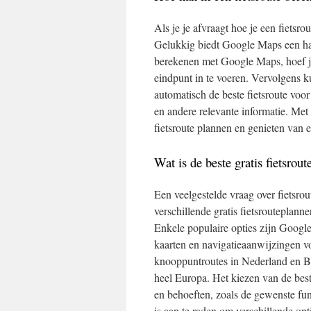
Als je je afvraagt hoe je een fietsr
Gelukkig biedt Google Maps een han
berekenen met Google Maps, hoef je 
eindpunt in te voeren. Vervolgens k
automatisch de beste fietsroute voo
en andere relevante informatie. Me
fietsroute plannen en genieten van e
Wat is de beste gratis fietsrou
Een veelgestelde vraag over fietsrou
verschillende gratis fietsrouteplann
Enkele populaire opties zijn Googl
kaarten en navigatieaanwijzingen voo
knooppuntroutes in Nederland en Bel
heel Europa. Het kiezen van de best
en behoeften, zoals de gewenste func
is aan te raden om verschillende opt