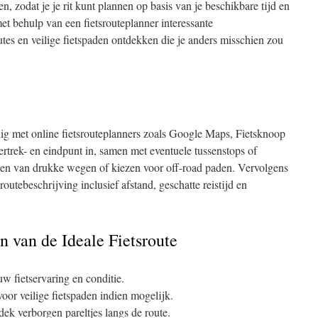
len, zodat je je rit kunt plannen op basis van je beschikbare tijd en
et behulp van een fietsrouteplanner interessante
tes en veilige fietspaden ontdekken die je anders misschien zou
dig met online fietsrouteplanners zoals Google Maps, Fietsknoop
ertrek- en eindpunt in, samen met eventuele tussenstops of
den van drukke wegen of kiezen voor off-road paden. Vervolgens
routebeschrijving inclusief afstand, geschatte reistijd en
n van de Ideale Fietsroute
uw fietservaring en conditie.
or veilige fietspaden indien mogelijk.
k verborgen pareltjes langs de route.