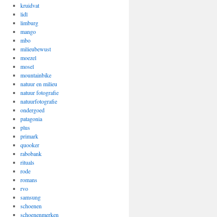
kruidvat
lidl
limburg
mango
mbo
milieubewust
moezel
mosel
mountainbike
natuur en milieu
natuur fotografie
natuurfotografie
ondergoed
patagonia
plus
primark
quooker
rabobank
rituals
rode
romans
rvo
samsung
schoenen
schoenenmerken