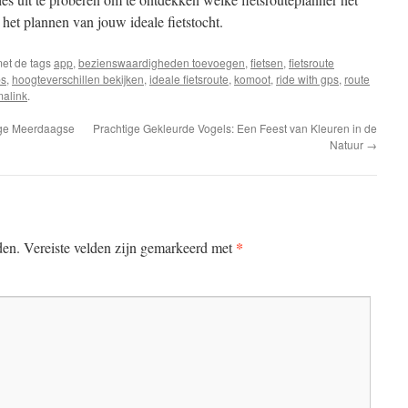
 het plannen van jouw ideale fietstocht.
et de tags
app
,
bezienswaardigheden toevoegen
,
fietsen
,
fietsroute
ps
,
hoogteverschillen bekijken
,
ideale fietsroute
,
komoot
,
ride with gps
,
route
alink
.
ige Meerdaagse
Prachtige Gekleurde Vogels: Een Feest van Kleuren in de
Natuur
→
*
den.
Vereiste velden zijn gemarkeerd met