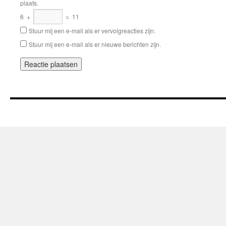
plaats.
6
+
=
11
Stuur mij een e-mail als er vervolgreacties zijn.
Stuur mij een e-mail als er nieuwe berichten zijn.