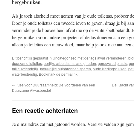
hergebruiken.
Als je toch afscheid moet nemen van je oude toilettas, probeer d
Door je oude toilettas een tweede leven te geven, draag je bij aa
verminder je de hoeveelheid afval die op de vuilnisbelt belandt. J
hergebruiken voor andere projecten of de tas doneren aan een goe
alleen je toilettas een nieuw doel, maar help je ook mee aan een
Dit bericht is geplaatst in
Uncategorized
met de tags
afval verminderen
,
bio
duurzame toilettas
,
eerlijke arbeidsomstandigheden
,
gerecycled plastic
,
ge
milieuvriendelijk
,
natuurlijke hulpbronnen sparen
,
oude kledingstukken
,
pet
waterbestendig
. Bookmark de
permalink
.
←
Kies voor Duurzaamheid: De Voordelen van een
De Kracht va
Duurzame Afwasborstel
Een reactie achterlaten
Je e-mailadres zal niet getoond worden.
Vereiste velden zijn ge