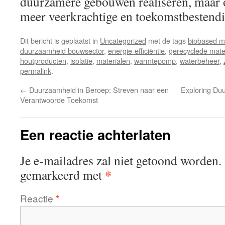
duurzamere gebouwen realiseren, maar 
meer veerkrachtige en toekomstbestend
Dit bericht is geplaatst in
Uncategorized
met de tags
biobased m
duurzaamheid bouwsector
,
energie-efficiëntie
,
gerecyclede mate
houtproducten
,
isolatie
,
materialen
,
warmtepomp
,
waterbeheer
,
permalink
.
←
Duurzaamheid in Beroep: Streven naar een
Exploring Du
Verantwoorde Toekomst
Een reactie achterlaten
Je e-mailadres zal niet getoond worden.
*
gemarkeerd met
Reactie
*