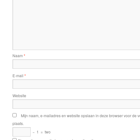
Naam
*
E-mail
*
Website
Mijn naam, e-mailadres en website opslaan in deze browser voor de v
plaats.
−
1
=
two