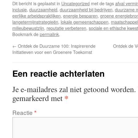
Dit bericht is geplaatst in
Uncategorized
met de tags
afval vermi
inclusie
,
duurzaamheid
,
duurzaamheid bij bedrijven
,
duurzame m
eerlijke arbeidspraktijken
,
energie besparen
,
groene energiebro
langetermijnstrategieën
,
lokale gemeenschappen
,
maatschappel
milieubewustzijn
,
reputatie verbeteren
,
sociale en ethische kwest
Bookmark de
permalink
.
←
Ontdek de Duurzame 100: Inspirerende
Ontdek de V
Initiatieven voor een Groenere Toekomst
Een reactie achterlaten
Je e-mailadres zal niet getoond worden.
*
gemarkeerd met
Reactie
*