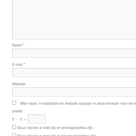
Naam
*
E-mail
*
Website
Mijn naam, e-mailadres en website opslaan in deze browser voor de v
plaats.
5
−
3
=
Stuur mij een e-mail als er vervolgreacties zijn.
Stuur mij een e-mail als er nieuwe berichten zijn.