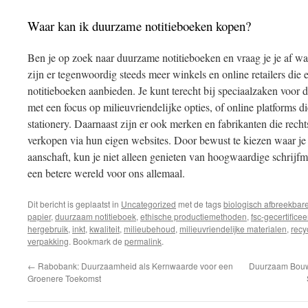
Waar kan ik duurzame notitieboeken kopen?
Ben je op zoek naar duurzame notitieboeken en vraag je je af w
zijn er tegenwoordig steeds meer winkels en online retailers die
notitieboeken aanbieden. Je kunt terecht bij speciaalzaken voo
met een focus op milieuvriendelijke opties, of online platforms d
stationery. Daarnaast zijn er ook merken en fabrikanten die rech
verkopen via hun eigen websites. Door bewust te kiezen waar j
aanschaft, kun je niet alleen genieten van hoogwaardige schrijfm
een betere wereld voor ons allemaal.
Dit bericht is geplaatst in
Uncategorized
met de tags
biologisch afbreekbar
papier
,
duurzaam notitieboek
,
ethische productiemethoden
,
fsc-gecertifice
hergebruik
,
inkt
,
kwaliteit
,
milieubehoud
,
milieuvriendelijke materialen
,
recy
verpakking
. Bookmark de
permalink
.
←
Rabobank: Duurzaamheid als Kernwaarde voor een
Duurzaam Bouw
Groenere Toekomst