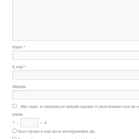
Naam
*
E-mail
*
Website
Mijn naam, e-mailadres en website opslaan in deze browser voor de v
plaats.
7
−
=
4
Stuur mij een e-mail als er vervolgreacties zijn.