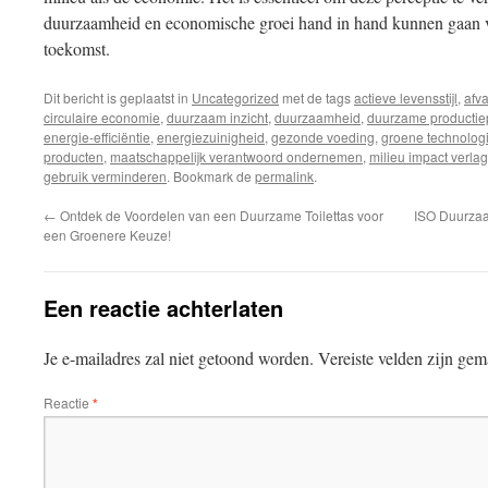
duurzaamheid en economische groei hand in hand kunnen gaan 
toekomst.
Dit bericht is geplaatst in
Uncategorized
met de tags
actieve levensstijl
,
afv
circulaire economie
,
duurzaam inzicht
,
duurzaamheid
,
duurzame productie
energie-efficiëntie
,
energiezuinigheid
,
gezonde voeding
,
groene technolog
producten
,
maatschappelijk verantwoord ondernemen
,
milieu impact verla
gebruik verminderen
. Bookmark de
permalink
.
←
Ontdek de Voordelen van een Duurzame Toilettas voor
ISO Duurzaa
een Groenere Keuze!
Een reactie achterlaten
Je e-mailadres zal niet getoond worden.
Vereiste velden zijn ge
Reactie
*