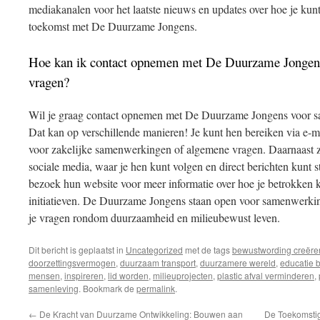
mediakanalen voor het laatste nieuws en updates over hoe je kun
toekomst met De Duurzame Jongens.
Hoe kan ik contact opnemen met De Duurzame Jongen
vragen?
Wil je graag contact opnemen met De Duurzame Jongens voor s
Dat kan op verschillende manieren! Je kunt hen bereiken via e
voor zakelijke samenwerkingen of algemene vragen. Daarnaast 
sociale media, waar je hen kunt volgen en direct berichten kunt 
bezoek hun website voor meer informatie over hoe je betrokken 
initiatieven. De Duurzame Jongens staan open voor samenwerking
je vragen rondom duurzaamheid en milieubewust leven.
Dit bericht is geplaatst in
Uncategorized
met de tags
bewustwording creëre
doorzettingsvermogen
,
duurzaam transport
,
duurzamere wereld
,
educatie 
mensen
,
inspireren
,
lid worden
,
milieuprojecten
,
plastic afval verminderen
,
samenleving
. Bookmark de
permalink
.
←
De Kracht van Duurzame Ontwikkeling: Bouwen aan
De Toekomsti