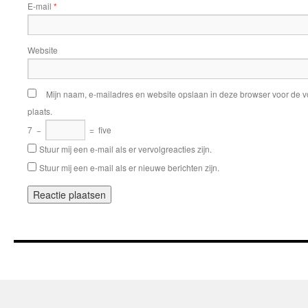
E-mail
*
Website
Mijn naam, e-mailadres en website opslaan in deze browser voor de v
plaats.
7
−
=
five
Stuur mij een e-mail als er vervolgreacties zijn.
Stuur mij een e-mail als er nieuwe berichten zijn.