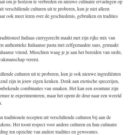
taat om je horizon te verbreden en nieuwe culinaire ervaringen op
it verschillende culturen uit te proberen, kun je niet alleen
aar ook meer leren over de geschiedenis, gebruiken en tradities
 traditioneel Indiaas currygerecht maakt met zijn rijke mix van
en authentieke Italiaanse pasta met zelfgemaakte saus, gemaakt
aliaanse vriend. Misschien waag je je aan het bereiden van sushi,
vakmanschap vereist.
hillende culturen uit te proberen, kun je ook nieuwe ingrediënten
kend zijn in jouw eigen keuken. Denk aan exotische specerijen,
f onbekende combinaties van smaken. Het kan een avontuur zijn
ermee te experimenteren, maar het opent de deur naar een wereld
n.
 traditionele recepten uit verschillende culturen bij aan de
keukens. Het toont respect voor andere culturen en hun culinaire
ding ten opzichte van andere tradities en gewoontes.