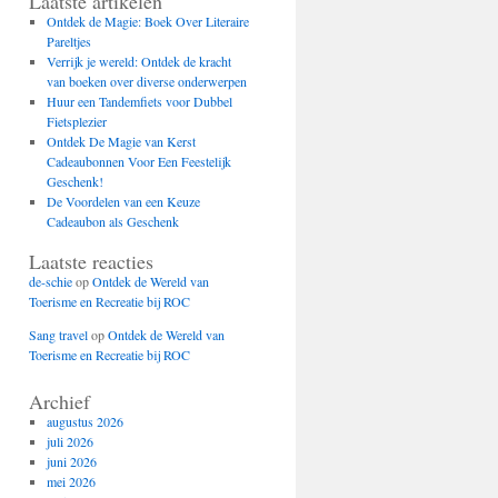
Laatste artikelen
Ontdek de Magie: Boek Over Literaire
Pareltjes
Verrijk je wereld: Ontdek de kracht
van boeken over diverse onderwerpen
Huur een Tandemfiets voor Dubbel
Fietsplezier
Ontdek De Magie van Kerst
Cadeaubonnen Voor Een Feestelijk
Geschenk!
De Voordelen van een Keuze
Cadeaubon als Geschenk
Laatste reacties
de-schie
op
Ontdek de Wereld van
Toerisme en Recreatie bij ROC
Sang travel
op
Ontdek de Wereld van
Toerisme en Recreatie bij ROC
Archief
augustus 2026
juli 2026
juni 2026
mei 2026