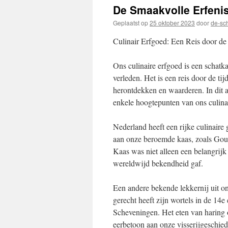
inhoud
De Smaakvolle Erfenis
Geplaatst op
25 oktober 2023
door
de-sc
Culinair Erfgoed: Een Reis door d
Ons culinaire erfgoed is een schatk
verleden. Het is een reis door de ti
herontdekken en waarderen. In dit a
enkele hoogtepunten van ons culina
Nederland heeft een rijke culinaire
aan onze beroemde kaas, zoals Gou
Kaas was niet alleen een belangrij
wereldwijd bekendheid gaf.
Een andere bekende lekkernij uit on
gerecht heeft zijn wortels in de 14e
Scheveningen. Het eten van haring o
eerbetoon aan onze visserijgeschied