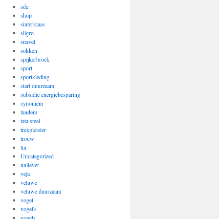
sde
shop
sinterklaas
sligro
snavel
sokken
spijkerbroek
sport
sportkleding
start duurzaam
subsidie energiebesparing
synoniem
tandem
tata steel
trekpleister
trouw
tui
Uncategorized
unilever
veja
veluwe
veluwe duurzaam
vogel
vogel's
vogels