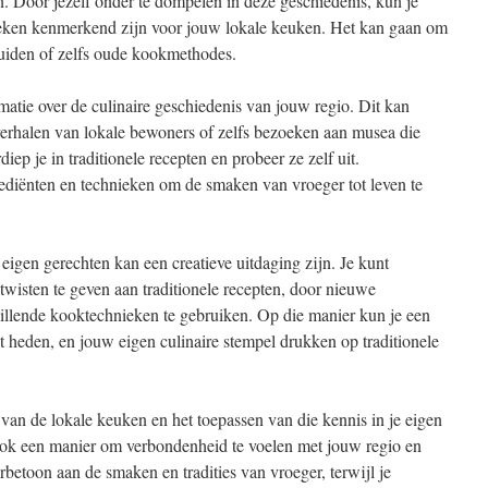
. Door jezelf onder te dompelen in deze geschiedenis, kun je
eken kenmerkend zijn voor jouw lokale keuken. Het kan gaan om
kruiden of zelfs oude kookmethodes.
atie over de culinaire geschiedenis van jouw regio. Dit kan
erhalen van lokale bewoners of zelfs bezoeken aan musea die
diep je in traditionele recepten en probeer ze zelf uit.
ediënten en technieken om de smaken van vroeger tot leven te
eigen gerechten kan een creatieve uitdaging zijn. Je kunt
wisten te geven aan traditionele recepten, door nieuwe
hillende kooktechnieken te gebruiken. Op die manier kun je een
et heden, en jouw eigen culinaire stempel drukken op traditionele
an de lokale keuken en het toepassen van die kennis in je eigen
 ook een manier om verbondenheid te voelen met jouw regio en
erbetoon aan de smaken en tradities van vroeger, terwijl je