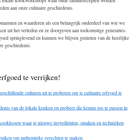
an lokale kookworkshops waar oude familierecepten worden
eden aan onze culinaire geschiedenis.
 omarmen en waarderen als een belangrijk onderdeel van wie we
en uit het verleden en ze doorgeven aan toekomstige generaties.
rfgoed springlevend en kunnen we blijven genieten van de heerlijke
ze geschiedenis.
erfgoed te verrijken!
erschillende culturen uit te proberen om je culinaire erfgoed te
denis van de lokale keuken en probeer die kennis toe te passen in
 kooklessen waar je nieuwe ingrediënten, smaken en technieken
bruiken om authentieke gerechten te maken.