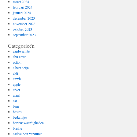
maart 2024
februari 2024
januari 2024
december 2023
november 2023
oktober 2023
september 2023
Categorieën
aardwarmte
abn amro
action
albert heijn
aldi
anwb
apple
arket
asml
asr
bam
basics
bedankjes
bezienswaardigheden
bruine
cadeaubon versturen