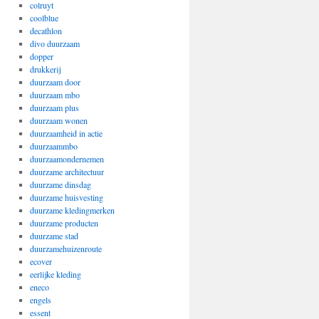
colruyt
coolblue
decathlon
divo duurzaam
dopper
drukkerij
duurzaam door
duurzaam mbo
duurzaam plus
duurzaam wonen
duurzaamheid in actie
duurzaammbo
duurzaamondernemen
duurzame architectuur
duurzame dinsdag
duurzame huisvesting
duurzame kledingmerken
duurzame producten
duurzame stad
duurzamehuizenroute
ecover
eerlijke kleding
eneco
engels
essent