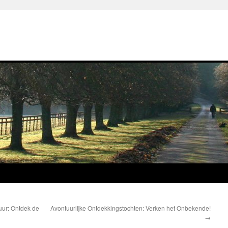
ur: Ontdek de
Avontuurlijke Ontdekkingstochten: Verken het Onbekende!
→