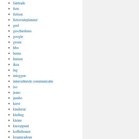
fairtrade
fiets
fietsen
fietsrouteplanner
geel
geschiedenis
google
groen
hbo
hema
huizen
ikea
ing
inloggen
interculturele communicatie
iso
jeans
jumbo
kerst
kinderen
kleding
kleine
knooppunt
koffiebonen
kraamcadeau