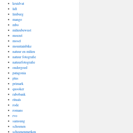
kruidvat
lidl
limburg
mango
mbo
milieubewust
moezel
mosel
mountainbike
natuur en milieu
natuur fotografie
natuurfotografie
ondergoed
patagonia
plus
primark
quooker
rabobank
rituals
rode
romans
rvo
samsung
schoenen
schoenenmerken