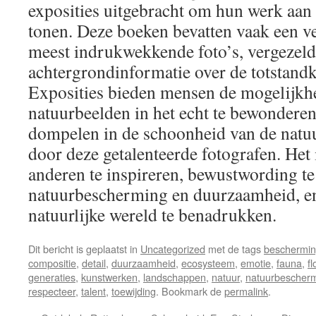
exposities uitgebracht om hun werk aan 
tonen. Deze boeken bevatten vaak een v
meest indrukwekkende foto’s, vergezeld
achtergrondinformatie over de totstand
Exposities bieden mensen de mogelijkh
natuurbeelden in het echt te bewonderen
dompelen in de schoonheid van de natuu
door deze getalenteerde fotografen. Het
anderen te inspireren, bewustwording te
natuurbescherming en duurzaamheid, e
natuurlijke wereld te benadrukken.
Dit bericht is geplaatst in
Uncategorized
met de tags
beschermi
compositie
,
detail
,
duurzaamheid
,
ecosysteem
,
emotie
,
fauna
,
fl
generaties
,
kunstwerken
,
landschappen
,
natuur
,
natuurbescher
respecteer
,
talent
,
toewijding
. Bookmark de
permalink
.