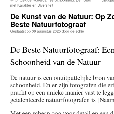
inhoud
met Karakter en Diversiteit
De Kunst van de Natuur: Op Z
Beste Natuurfotograaf
Geplaatst op
06 augustus 2025
door
de-schie
De Beste Natuurfotograaf: Ee
Schoonheid van de Natuur
De natuur is een onuitputtelijke bron van
schoonheid. En er zijn fotografen die e
pracht op een unieke manier vast te leg
getalenteerde natuurfotografen is [Naam
Met een scherp oog voor detail en een d