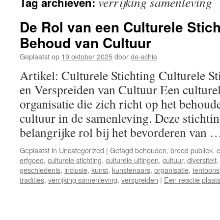
verrijking samenleving
Tag archieven:
inhoud
De Rol van een Culturele Stich
Behoud van Cultuur
Geplaatst op
19 oktober 2025
door
de-schie
Artikel: Culturele Stichting Culturele 
en Verspreiden van Cultuur Een culturele
organisatie die zich richt op het behoud
cultuur in de samenleving. Deze stichti
belangrijke rol bij het bevorderen van
Geplaatst in
Uncategorized
|
Getagd
behouden
,
breed publiek
,
c
erfgoed
,
culturele stichting
,
culturele uitingen
,
cultuur
,
diversiteit
geschiedenis
,
inclusie
,
kunst
,
kunstenaars
,
organisatie
,
tentoons
tradities
,
verrijking samenleving
,
verspreiden
|
Een reactie plaat