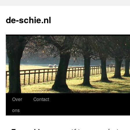
de-schie.nl
Spring
Over
Contact
naar
ons
de