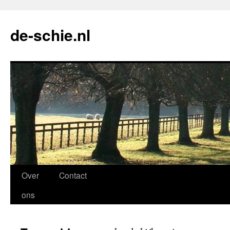
de-schie.nl
Spring
Over
Contact
naar
ons
de