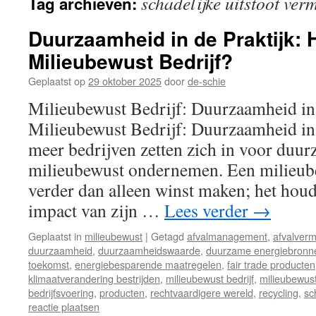
schadelijke uitstoot ver
Tag archieven:
inhoud
Duurzaamheid in de Praktijk: 
Milieubewust Bedrijf?
Geplaatst op
29 oktober 2025
door
de-schie
Milieubewust Bedrijf: Duurzaamheid in 
Milieubewust Bedrijf: Duurzaamheid in 
meer bedrijven zetten zich in voor duu
milieubewust ondernemen. Een milieube
verder dan alleen winst maken; het hou
impact van zijn …
Lees verder
→
Geplaatst in
milieubewust
|
Getagd
afvalmanagement
,
afvalverm
duurzaamheid
,
duurzaamheidswaarde
,
duurzame energiebronn
toekomst
,
energiebesparende maatregelen
,
fair trade producten
klimaatverandering bestrijden
,
milieubewust bedrijf
,
milieubewus
bedrijfsvoering
,
producten
,
rechtvaardigere wereld
,
recycling
,
sc
reactie plaatsen