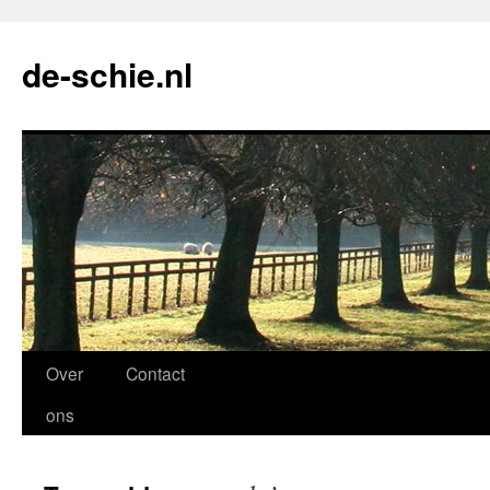
de-schie.nl
Spring
Over
Contact
naar
ons
de