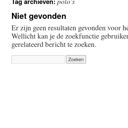
polo’s
Tag archieven:
inhoud
Niet gevonden
Er zijn geen resultaten gevonden voor h
Wellicht kan je de zoekfunctie gebruik
gerelateerd bericht te zoeken.
Zoeken
naar: