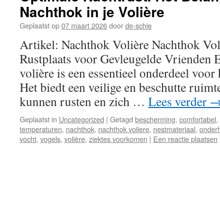
Nachthok in je Volière
Geplaatst op
07 maart 2026
door
de-schie
Artikel: Nachthok Volière Nachthok Vol
Rustplaats voor Gevleugelde Vrienden 
volière is een essentieel onderdeel voor 
Het biedt een veilige en beschutte ruimt
kunnen rusten en zich …
Lees verder
Geplaatst in
Uncategorized
|
Getagd
bescherming
,
comfortabel
,
temperaturen
,
nachthok
,
nachthok voliere
,
nestmateriaal
,
onder
vocht
,
vogels
,
volière
,
ziektes voorkomen
|
Een reactie plaatsen