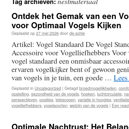
nestmateriaal
Tag archieven:
inhoud
Ontdek het Gemak van een Vo
voor Optimaal Vogels Kijken
Geplaatst op
27 mei 2026
door
de-schie
Artikel: Vogel Standaard De Vogel Sta
Accessoire voor Vogelliefhebbers Voor v
vogel standaard een onmisbaar accessoir
ervaren vogelkijker bent of gewoon geni
van vogels in je tuin, een goede …
Lees
Geplaatst in
Uncategorized
|
Getagd
broedmogelijkheden
,
comfo
opstelling
,
gezondheid van de vogels
,
hoeken
,
luchtcirculatie
,
na
perspectieven
,
posities
,
telescopen
,
variatie in hoogtes
,
ventilati
vogelliefhebbers
,
vogelsoorten
,
welzijn van de vogels
|
Een react
Optimale Nachtrust: Het Bela