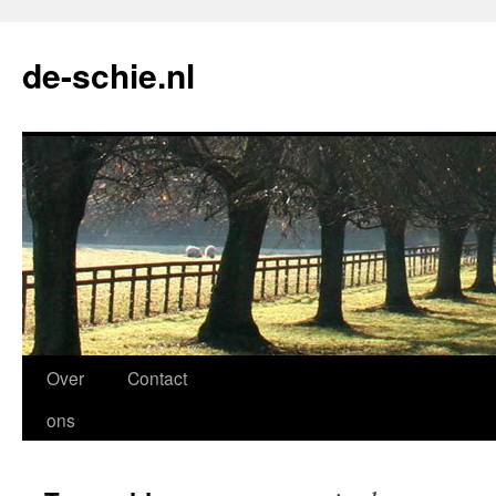
de-schie.nl
Spring
Over
Contact
naar
ons
de