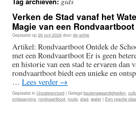
gids
Tag archieven:
inhoud
Verken de Stad vanaf het Wate
Magie van een Rondvaartboot
Geplaatst op
26 juni 2026
door
de-schie
Artikel: Rondvaartboot Ontdek de Scho
met een Rondvaartboot Er is geen bete
en historie van een stad te ervaren dan 
rondvaartboot biedt een unieke en ont
…
Lees verder
→
Geplaatst in
Uncategorized
|
Getagd
bezienswaardigheden
,
cult
ontspanning
,
rondvaartboot
,
route
,
stad
,
water
|
Een reactie pla