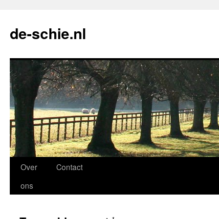
de-schie.nl
Spring
Over
Contact
naar
ons
de