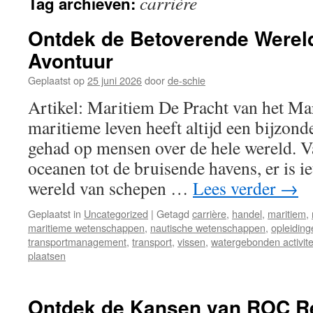
carrière
Tag archieven:
inhoud
Ontdek de Betoverende Werel
Avontuur
Geplaatst op
25 juni 2026
door
de-schie
Artikel: Maritiem De Pracht van het Ma
maritieme leven heeft altijd een bijzon
gehad op mensen over de hele wereld. V
oceanen tot de bruisende havens, er is i
wereld van schepen …
Lees verder
→
Geplaatst in
Uncategorized
|
Getagd
carrière
,
handel
,
maritiem
,
maritieme wetenschappen
,
nautische wetenschappen
,
opleiding
transportmanagement
,
transport
,
vissen
,
watergebonden activite
plaatsen
Ontdek de Kansen van ROC Re