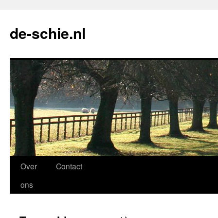
de-schie.nl
Spring
Over
Contact
naar
ons
de