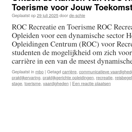
Toerisme voor Jouw Toekoms
Geplaatst op
29 juli 2025
door
de-schie
ROC Recreatie en Toerisme ROC Recrea
Opleiden voor een dynamische sector H
Opleidingen Centrum (ROC) voor Recrea
studenten de mogelijkheid om zich voor
carrière in een van de meest dynamisc
Geplaatst in
mbo
|
Getagd
carrière
,
communicatieve vaardighed
praktijkervaring
,
praktijkgerichte opleidingen
,
recreatie
,
reisbegel
stage
,
toerisme
,
vaardigheden
|
Een reactie plaatsen