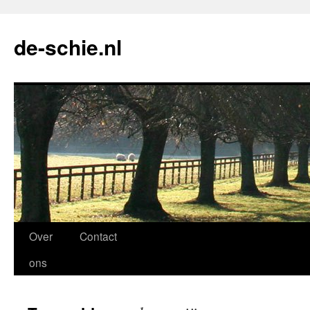
de-schie.nl
Spring
Over
Contact
naar
ons
de