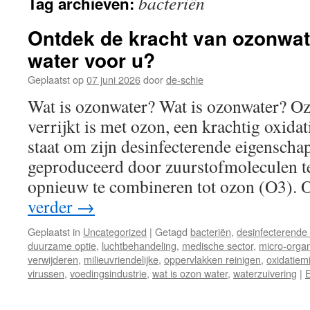
bacteriën
Tag archieven:
inhoud
Ontdek de kracht van ozonwat
water voor u?
Geplaatst op
07 juni 2026
door
de-schie
Wat is ozonwater? Wat is ozonwater? Oz
verrijkt is met ozon, een krachtig oxida
staat om zijn desinfecterende eigenscha
geproduceerd door zuurstofmoleculen te
opnieuw te combineren tot ozon (O3).
verder
→
Geplaatst in
Uncategorized
|
Getagd
bacteriën
,
desinfecterende
duurzame optie
,
luchtbehandeling
,
medische sector
,
micro-orga
verwijderen
,
milieuvriendelijke
,
oppervlakken reinigen
,
oxidatiem
virussen
,
voedingsindustrie
,
wat is ozon water
,
waterzuivering
|
E