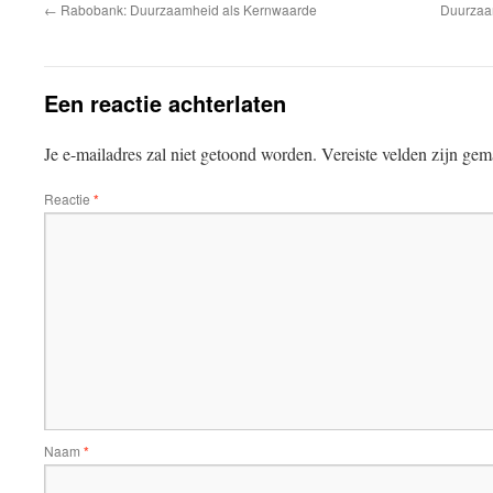
←
Rabobank: Duurzaamheid als Kernwaarde
Duurzaa
Een reactie achterlaten
Je e-mailadres zal niet getoond worden.
Vereiste velden zijn ge
Reactie
*
Naam
*