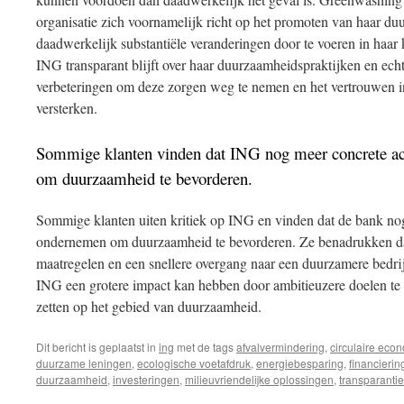
organisatie zich voornamelijk richt op het promoten van haar d
daadwerkelijk substantiële veranderingen door te voeren in haar k
ING transparant blijft over haar duurzaamheidspraktijken en ech
verbeteringen om deze zorgen weg te nemen en het vertrouwen i
versterken.
Sommige klanten vinden dat ING nog meer concrete a
om duurzaamheid te bevorderen.
Sommige klanten uiten kritiek op ING en vinden dat de bank no
ondernemen om duurzaamheid te bevorderen. Ze benadrukken dat 
maatregelen en een snellere overgang naar een duurzamere bedrij
ING een grotere impact kan hebben door ambitieuzere doelen te s
zetten op het gebied van duurzaamheid.
Dit bericht is geplaatst in
ing
met de tags
afvalvermindering
,
circulaire eco
duurzame leningen
,
ecologische voetafdruk
,
energiebesparing
,
financierin
duurzaamheid
,
investeringen
,
milieuvriendelijke oplossingen
,
transparantie