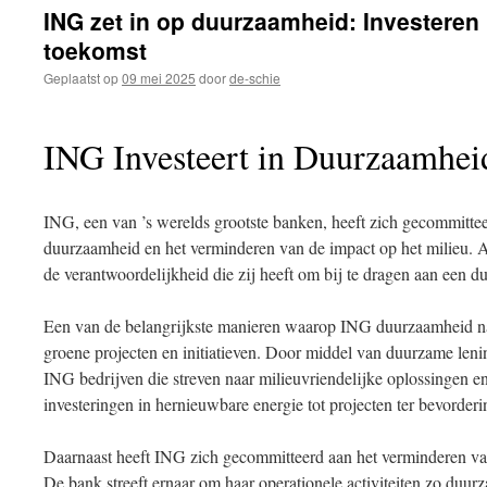
inhoud
ING zet in op duurzaamheid: Investeren
toekomst
Geplaatst op
09 mei 2025
door
de-schie
ING Investeert in Duurzaamhei
ING, een van ’s werelds grootste banken, heeft zich gecommitte
duurzaamheid en het verminderen van de impact op het milieu. Al
de verantwoordelijkheid die zij heeft om bij te dragen aan een 
Een van de belangrijkste manieren waarop ING duurzaamheid nastr
groene projecten en initiatieven. Door middel van duurzame leni
ING bedrijven die streven naar milieuvriendelijke oplossingen en
investeringen in hernieuwbare energie tot projecten ter bevorder
Daarnaast heeft ING zich gecommitteerd aan het verminderen van
De bank streeft ernaar om haar operationele activiteiten zo duu