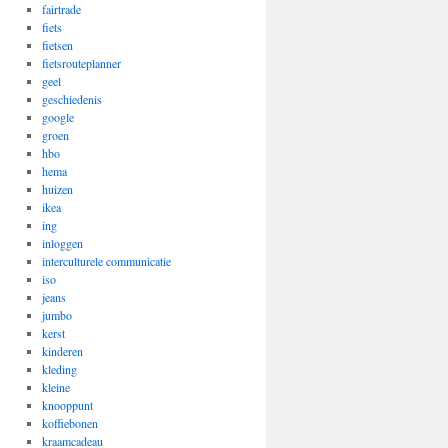
fairtrade
fiets
fietsen
fietsrouteplanner
geel
geschiedenis
google
groen
hbo
hema
huizen
ikea
ing
inloggen
interculturele communicatie
iso
jeans
jumbo
kerst
kinderen
kleding
kleine
knooppunt
koffiebonen
kraamcadeau