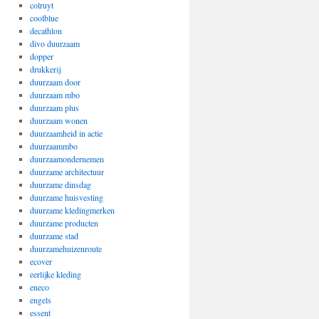
colruyt
coolblue
decathlon
divo duurzaam
dopper
drukkerij
duurzaam door
duurzaam mbo
duurzaam plus
duurzaam wonen
duurzaamheid in actie
duurzaammbo
duurzaamondernemen
duurzame architectuur
duurzame dinsdag
duurzame huisvesting
duurzame kledingmerken
duurzame producten
duurzame stad
duurzamehuizenroute
ecover
eerlijke kleding
eneco
engels
essent