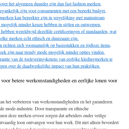
over het algemeen duurder zijn dan fast fashion merken,
egankelijk zijn voor consumenten met een beperkt budget.
merken kan beperkter zijn in vergelijking met mainstream
mogelijk minder keuze hebben in stijlen en ontwerpen.
n hebben wereldwijd dezelfde certificeringen of standaarden, wat
welke merken echt ethisch en duurzaam zijn.
richten zich voornamelijk op basisstukken en tijdloze items,
ek zijn naar trendy mode mogelijk minder opties vinden.
rantie van de toeleveringsketens van eerlijke kledingmerken te
epen over de daadwerkelijke impact van hun praktijken.
 voor betere werkomstandigheden en eerlijke lonen voor
aan het verbeteren van werkomstandigheden en het garanderen
n de mode-industrie. Door transparante en ethische
nnen deze merken ervoor zorgen dat arbeiders onder veilige
vaardig loon ontvangen voor hun werk. Dit niet alleen bevordert