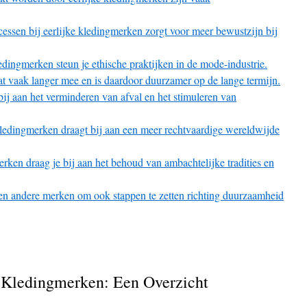
cessen bij eerlijke kledingmerken zorgt voor meer bewustzijn bij
ledingmerken steun je ethische praktijken in de mode-industrie.
t vaak langer mee en is daardoor duurzamer op de lange termijn.
ij aan het verminderen van afval en het stimuleren van
kledingmerken draagt bij aan een meer rechtvaardige wereldwijde
erken draag je bij aan het behoud van ambachtelijke tradities en
ren andere merken om ook stappen te zetten richting duurzaamheid
e Kledingmerken: Een Overzicht