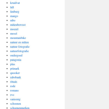
kruidvat
lidl
limburg
mango
mbo
milieubewust
moezel
mosel
mountainbike
natuur en milieu
natuur fotografie
natuurfotografie
ondergoed
patagonia
plus
primark
quooker
rabobank
rituals
rode
romans
rvo
samsung
schoenen
schoenenmerken