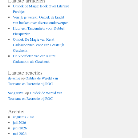
Laatste artikelen
Ontdek de Magie: Boek Over Literaire
Pareltjes
Verrijk je wereld: Ontdek de kracht
van boeken over diverse onderwerpen
Huur een Tandemfiets voor Dubbel
Fietsplezier
Ontdek De Magie van Kerst
Cadeaubonnen Voor Een Feestelijk
Geschenk!
De Voordelen van een Keuze
Cadeaubon als Geschenk
Laatste reacties
de-schie
op
Ontdek de Wereld van
Toerisme en Recreatie bij ROC
Sang travel
op
Ontdek de Wereld van
Toerisme en Recreatie bij ROC
Archief
augustus 2026
juli 2026
juni 2026
mei 2026