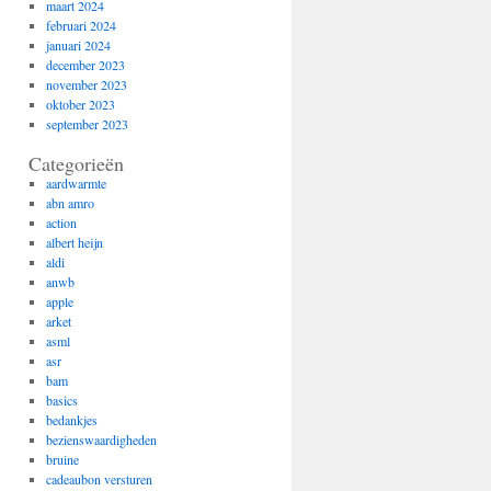
maart 2024
februari 2024
januari 2024
december 2023
november 2023
oktober 2023
september 2023
Categorieën
aardwarmte
abn amro
action
albert heijn
aldi
anwb
apple
arket
asml
asr
bam
basics
bedankjes
bezienswaardigheden
bruine
cadeaubon versturen