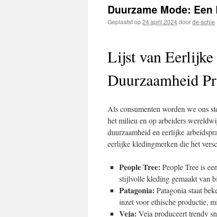
inhoud
Duurzame Mode: Een L
Geplaatst op
24 april 2024
door
de-schie
Lijst van Eerlijk
Duurzaamheid Pri
Als consumenten worden we ons ste
het milieu en op arbeiders wereldwi
duurzaamheid en eerlijke arbeidspra
eerlijke kledingmerken die het vers
People Tree:
People Tree is een
stijlvolle kleding gemaakt van b
Patagonia:
Patagonia staat bek
inzet voor ethische productie, 
Veja:
Veja produceert trendy sn