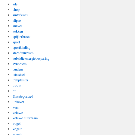
sde
shop
sinterklaas
sligro
snavel
sokken
spijkerbroek
sport
sportkleding
start duurzaam
subsidie energiebesparing
synoniem
tandem
tata steel
trekpleister
trouw
tui
Uncategorized
unilever
veja
veluwe
veluwe duurzaam
vogel
vogel's
vogels