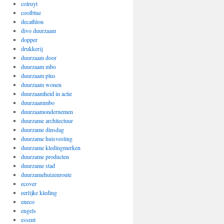
colruyt
coolblue
decathlon
divo duurzaam
dopper
drukkerij
duurzaam door
duurzaam mbo
duurzaam plus
duurzaam wonen
duurzaamheid in actie
duurzaammbo
duurzaamondernemen
duurzame architectuur
duurzame dinsdag
duurzame huisvesting
duurzame kledingmerken
duurzame producten
duurzame stad
duurzamehuizenroute
ecover
eerlijke kleding
eneco
engels
essent