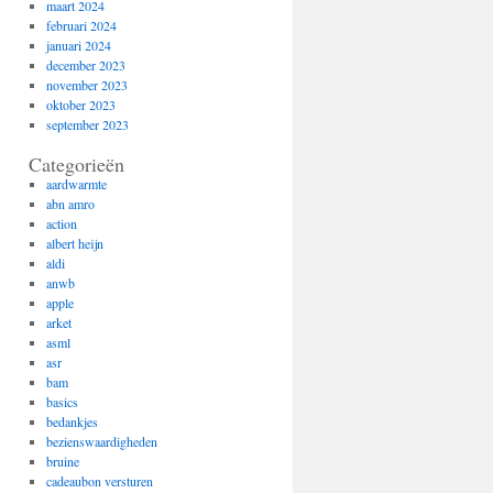
maart 2024
februari 2024
januari 2024
december 2023
november 2023
oktober 2023
september 2023
Categorieën
aardwarmte
abn amro
action
albert heijn
aldi
anwb
apple
arket
asml
asr
bam
basics
bedankjes
bezienswaardigheden
bruine
cadeaubon versturen