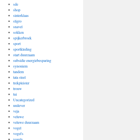
sde
shop
sinterklaas
sligro
snavel
sokken
spijkerbroek
sport
sportkleding
start duurzaam
subsidie energiebesparing
synoniem
tandem
tata steel
trekpleister
trouw
tui
Uncategorized
unilever
veja
veluwe
veluwe duurzaam
vogel
vogel's
vogels