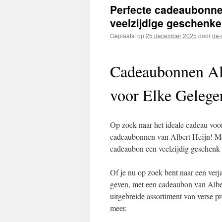
inhoud
Perfecte cadeaubonnen
veelzijdige geschenke
Geplaatst op
25 december 2025
door
de-
Cadeaubonnen Alb
voor Elke Gelege
Op zoek naar het ideale cadeau voor
cadeaubonnen van Albert Heijn! Me
cadeaubon een veelzijdig geschenk d
Of je nu op zoek bent naar een ver
geven, met een cadeaubon van Albert
uitgebreide assortiment van verse p
meer.