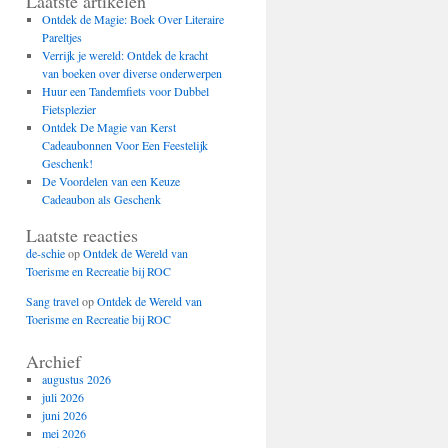
Laatste artikelen
Ontdek de Magie: Boek Over Literaire
Pareltjes
Verrijk je wereld: Ontdek de kracht
van boeken over diverse onderwerpen
Huur een Tandemfiets voor Dubbel
Fietsplezier
Ontdek De Magie van Kerst
Cadeaubonnen Voor Een Feestelijk
Geschenk!
De Voordelen van een Keuze
Cadeaubon als Geschenk
Laatste reacties
de-schie
op
Ontdek de Wereld van
Toerisme en Recreatie bij ROC
Sang travel
op
Ontdek de Wereld van
Toerisme en Recreatie bij ROC
Archief
augustus 2026
juli 2026
juni 2026
mei 2026