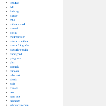
kruidvat
lidl
limburg
mango
mbo
milieubewust
moezel
mosel
mountainbike
natuur en milieu
natuur fotografie
natuurfotografie
ondergoed
patagonia
plus
primark
quooker
rabobank
rituals
rode
romans
rvo
samsung
schoenen
schoenenmerken