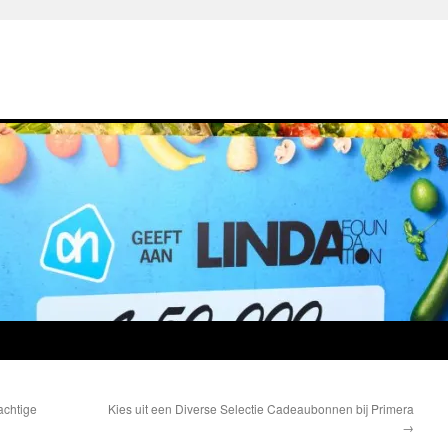
achtige
Kies uit een Diverse Selectie Cadeaubonnen bij Primera
→