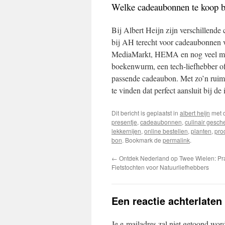
Welke cadeaubonnen te koop b
Bij Albert Heijn zijn verschillende
bij AH terecht voor cadeaubonnen 
MediaMarkt, HEMA en nog veel meer
boekenwurm, een tech-liefhebber of 
passende cadeaubon. Met zo’n ruim
te vinden dat perfect aansluit bij d
Dit bericht is geplaatst in
albert heijn
met 
presentje
,
cadeaubonnen
,
culinair gesch
lekkernijen
,
online bestellen
,
planten
,
pro
bon
. Bookmark de
permalink
.
←
Ontdek Nederland op Twee Wielen: Pr
Fietstochten voor Natuurliefhebbers
Een reactie achterlaten
Je e-mailadres zal niet getoond wor