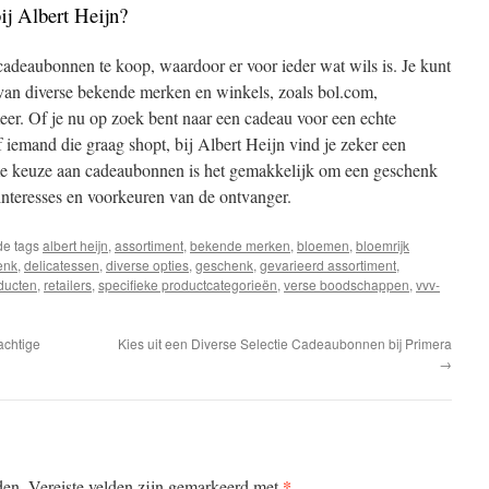
ij Albert Heijn?
 cadeaubonnen te koop, waardoor er voor ieder wat wils is. Je kunt
van diverse bekende merken en winkels, zoals bol.com,
. Of je nu op zoek bent naar een cadeau voor een echte
iemand die graag shopt, bij Albert Heijn vind je zeker een
e keuze aan cadeaubonnen is het gemakkelijk om een geschenk
e interesses en voorkeuren van de ontvanger.
de tags
albert heijn
,
assortiment
,
bekende merken
,
bloemen
,
bloemrijk
enk
,
delicatessen
,
diverse opties
,
geschenk
,
gevarieerd assortiment
,
ducten
,
retailers
,
specifieke productcategorieën
,
verse boodschappen
,
vvv-
achtige
Kies uit een Diverse Selectie Cadeaubonnen bij Primera
→
*
den.
Vereiste velden zijn gemarkeerd met