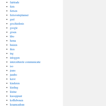
fairtrade
fiets
fietsen
fietsrouteplanner
geel
geschiedenis
google
groen
hbo
hema
huizen
ikea
ing
inloggen
interculturele communicatie
iso
jeans
jumbo
kerst
kinderen
kleding
kleine
knooppunt
koffiebonen
kraamcadeau