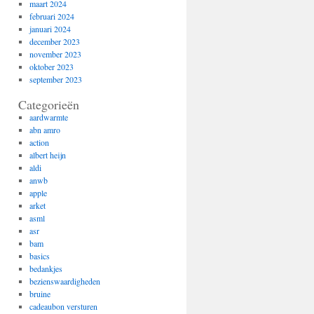
maart 2024
februari 2024
januari 2024
december 2023
november 2023
oktober 2023
september 2023
Categorieën
aardwarmte
abn amro
action
albert heijn
aldi
anwb
apple
arket
asml
asr
bam
basics
bedankjes
bezienswaardigheden
bruine
cadeaubon versturen