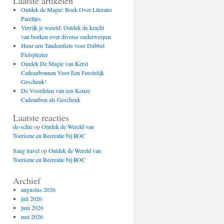
Laatste artikelen
Ontdek de Magie: Boek Over Literaire
Pareltjes
Verrijk je wereld: Ontdek de kracht
van boeken over diverse onderwerpen
Huur een Tandemfiets voor Dubbel
Fietsplezier
Ontdek De Magie van Kerst
Cadeaubonnen Voor Een Feestelijk
Geschenk!
De Voordelen van een Keuze
Cadeaubon als Geschenk
Laatste reacties
de-schie
op
Ontdek de Wereld van
Toerisme en Recreatie bij ROC
Sang travel
op
Ontdek de Wereld van
Toerisme en Recreatie bij ROC
Archief
augustus 2026
juli 2026
juni 2026
mei 2026