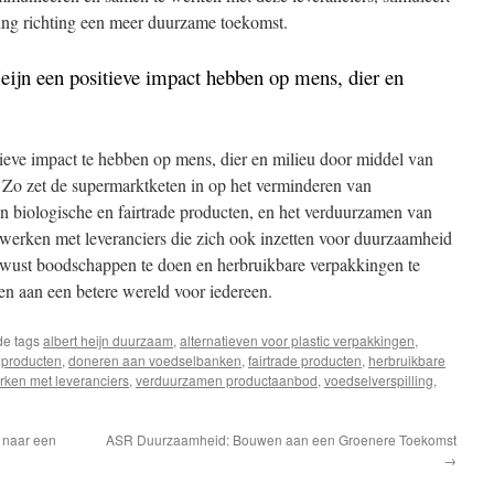
ring richting een meer duurzame toekomst.
ijn een positieve impact hebben op mens, dier en
itieve impact te hebben op mens, dier en milieu door middel van
. Zo zet de supermarktketen in op het verminderen van
an biologische en fairtrade producten, en het verduurzamen van
werken met leveranciers die zich ook inzetten voor duurzaamheid
ewust boodschappen te doen en herbruikbare verpakkingen te
en aan een betere wereld voor iedereen.
de tags
albert heijn duurzaam
,
alternatieven voor plastic verpakkingen
,
 producten
,
doneren aan voedselbanken
,
fairtrade producten
,
herbruikbare
ken met leveranciers
,
verduurzamen productaanbod
,
voedselverspilling
,
 naar een
ASR Duurzaamheid: Bouwen aan een Groenere Toekomst
→