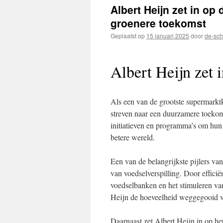
inhoud
Albert Heijn zet in o
groenere toekomst
Geplaatst op
15 januari 2025
door
de-sch
Albert Heijn zet
Als een van de grootste supermarktk
streven naar een duurzamere toekoms
initiatieven en programma’s om hun 
betere wereld.
Een van de belangrijkste pijlers va
van voedselverspilling. Door effici
voedselbanken en het stimuleren va
Heijn de hoeveelheid weggegooid vo
Daarnaast zet Albert Heijn in op h