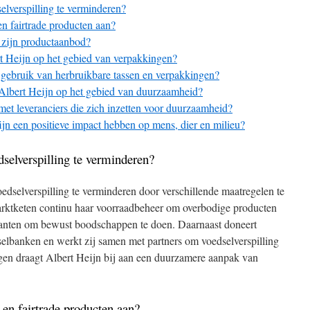
lverspilling te verminderen?
en fairtrade producten aan?
 zijn productaanbod?
t Heijn op het gebied van verpakkingen?
 gebruik van herbruikbare tassen en verpakkingen?
 Albert Heijn op het gebied van duurzaamheid?
et leveranciers die zich inzetten voor duurzaamheid?
jn een positieve impact hebben op mens, dier en milieu?
selverspilling te verminderen?
oedselverspilling te verminderen door verschillende maatregelen te
arktketen continu haar voorraadbeheer om overbodige producten
 klanten om bewust boodschappen te doen. Daarnaast doneert
selbanken en werkt zij samen met partners om voedselverspilling
gen draagt Albert Heijn bij aan een duurzamere aanpak van
 en fairtrade producten aan?