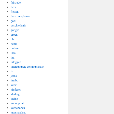
fairtrade
fiets
fietsen
fietsrouteplanner
geel
geschiedenis
google
groen
hbo
hema
huizen
ikea
ing
inloggen
interculturele communicatie
iso
jeans
jumbo
kerst
kinderen
kleding
kleine
knooppunt
koffiebonen
kraamcadeau