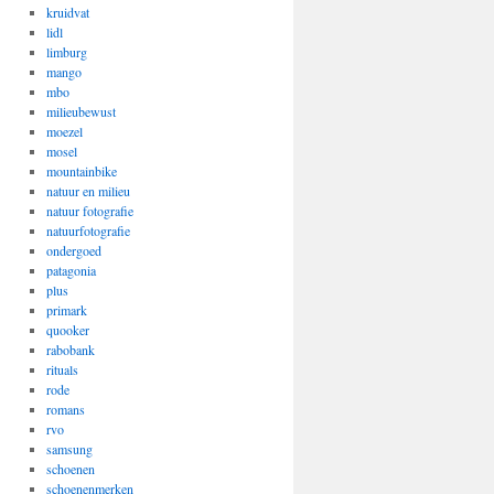
kruidvat
lidl
limburg
mango
mbo
milieubewust
moezel
mosel
mountainbike
natuur en milieu
natuur fotografie
natuurfotografie
ondergoed
patagonia
plus
primark
quooker
rabobank
rituals
rode
romans
rvo
samsung
schoenen
schoenenmerken