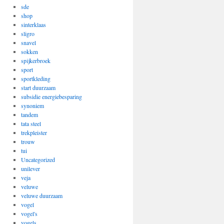
sde
shop
sinterklaas
sligro
snavel
sokken
spijkerbroek
sport
sportkleding
start duurzaam
subsidie energiebesparing
synoniem
tandem
tata steel
trekpleister
trouw
tui
Uncategorized
unilever
veja
veluwe
veluwe duurzaam
vogel
vogel's
vogels