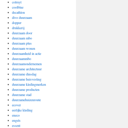
colruyt
coolblue
decathlon
divo duurzaam
dopper
drukkerij
duurzaam door
duurzaam mbo
duurzaam plus
duurzaam wonen
duurzaamheid in actie
duurzaammbo
duurzaamondernemen
duurzame architectuur
duurzame dinsdag
duurzame huisvesting
duurzame kledingmerken
duurzame producten
duurzame stad
duurzamehuizenroute
ecover
eerlijke kleding
eneco
engels
essent