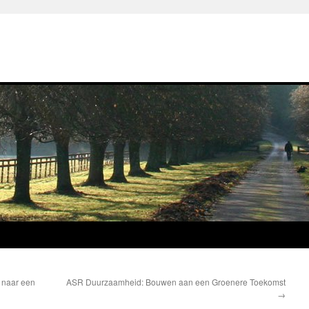
 naar een
ASR Duurzaamheid: Bouwen aan een Groenere Toekomst
→