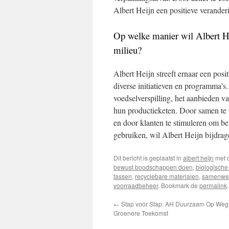
Albert Heijn een positieve verande
Op welke manier wil Albert He
milieu?
Albert Heijn streeft ernaar een pos
diverse initiatieven en programma’s
voedselverspilling, het aanbieden v
hun productieketen. Door samen te 
en door klanten te stimuleren om b
gebruiken, wil Albert Heijn bijdrag
Dit bericht is geplaatst in
albert heijn
met 
bewust boodschappen doen
,
biologische
tassen
,
recyclebare materialen
,
samenwer
voorraadbeheer
. Bookmark de
permalink
.
←
Stap voor Stap: AH Duurzaam Op Weg
Groenere Toekomst