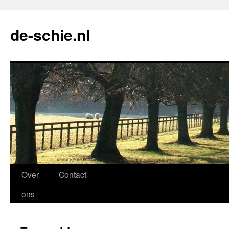
de-schie.nl
Spring
Over
Contact
naar
ons
de