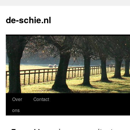
de-schie.nl
Spring
Over
Contact
naar
ons
de