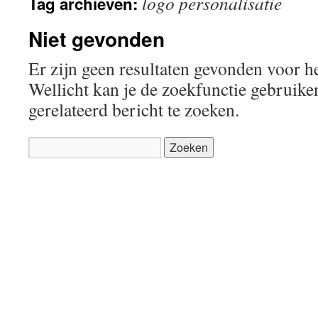
logo personalisatie
Tag archieven:
inhoud
Niet gevonden
Er zijn geen resultaten gevonden voor h
Wellicht kan je de zoekfunctie gebruik
gerelateerd bericht te zoeken.
Zoeken
naar: