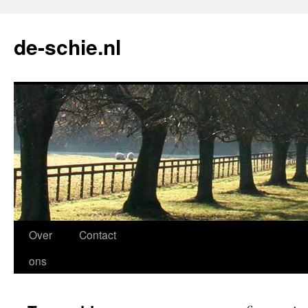
de-schie.nl
Spring
Over
Contact
naar
ons
de