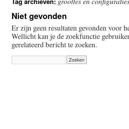
groottes en configuratie
Tag archieven:
inhoud
Niet gevonden
Er zijn geen resultaten gevonden voor h
Wellicht kan je de zoekfunctie gebruik
gerelateerd bericht te zoeken.
Zoeken
naar: