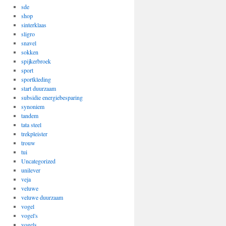
sde
shop
sinterklaas
sligro
snavel
sokken
spijkerbroek
sport
sportkleding
start duurzaam
subsidie energiebesparing
synoniem
tandem
tata steel
trekpleister
trouw
tui
Uncategorized
unilever
veja
veluwe
veluwe duurzaam
vogel
vogel's
vogels