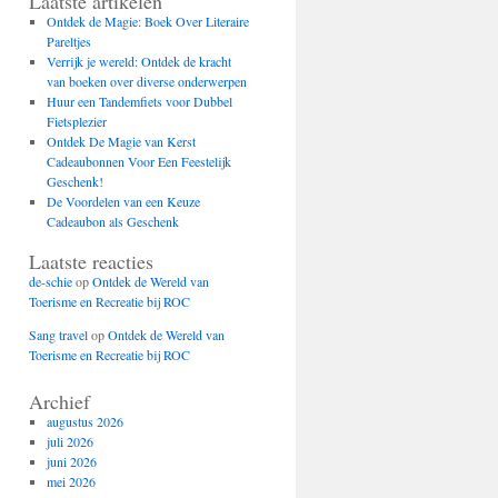
Laatste artikelen
Ontdek de Magie: Boek Over Literaire
Pareltjes
Verrijk je wereld: Ontdek de kracht
van boeken over diverse onderwerpen
Huur een Tandemfiets voor Dubbel
Fietsplezier
Ontdek De Magie van Kerst
Cadeaubonnen Voor Een Feestelijk
Geschenk!
De Voordelen van een Keuze
Cadeaubon als Geschenk
Laatste reacties
de-schie
op
Ontdek de Wereld van
Toerisme en Recreatie bij ROC
Sang travel
op
Ontdek de Wereld van
Toerisme en Recreatie bij ROC
Archief
augustus 2026
juli 2026
juni 2026
mei 2026