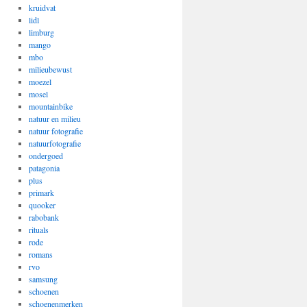
kruidvat
lidl
limburg
mango
mbo
milieubewust
moezel
mosel
mountainbike
natuur en milieu
natuur fotografie
natuurfotografie
ondergoed
patagonia
plus
primark
quooker
rabobank
rituals
rode
romans
rvo
samsung
schoenen
schoenenmerken