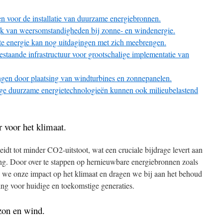
ten voor de installatie van duurzame energiebronnen.
jk van weersomstandigheden bij zonne- en windenergie.
 energie kan nog uitdagingen met zich meebrengen.
staande infrastructuur voor grootschalige implementatie van
gen door plaatsing van windturbines en zonnepanelen.
ge duurzame energietechnologieën kunnen ook milieubelastend
 voor het klimaat.
idt tot minder CO2-uitstoot, wat een cruciale bijdrage levert aan
ng. Door over te stappen op hernieuwbare energiebronnen zoals
 we onze impact op het klimaat en dragen we bij aan het behoud
ng voor huidige en toekomstige generaties.
zon en wind.