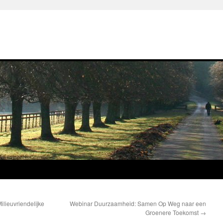
lieuvriendelijke
Webinar Duurzaamheid: Samen Op Weg naar een
Groenere Toekomst
→