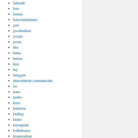
fairtrade
fiets
fietsen
fietsrouteplanner
geel
geschiedenis
google
groen
hbo
hema
huizen
ikea
ing
inloggen
interculturele communicatie
iso
jeans
jumbo
kerst
kinderen
kleding
kleine
knooppunt
koffiebonen
kraamcadeau