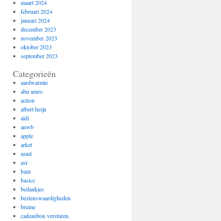
maart 2024
februari 2024
januari 2024
december 2023
november 2023
oktober 2023
september 2023
Categorieën
aardwarmte
abn amro
action
albert heijn
aldi
anwb
apple
arket
asml
asr
bam
basics
bedankjes
bezienswaardigheden
bruine
cadeaubon versturen