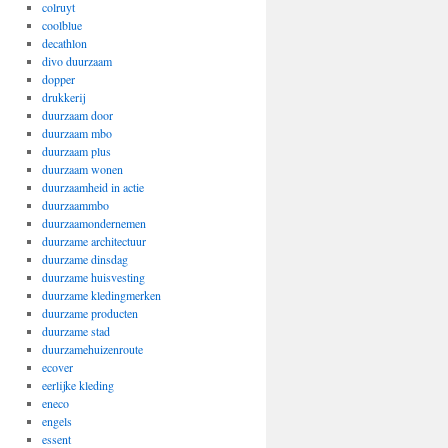
colruyt
coolblue
decathlon
divo duurzaam
dopper
drukkerij
duurzaam door
duurzaam mbo
duurzaam plus
duurzaam wonen
duurzaamheid in actie
duurzaammbo
duurzaamondernemen
duurzame architectuur
duurzame dinsdag
duurzame huisvesting
duurzame kledingmerken
duurzame producten
duurzame stad
duurzamehuizenroute
ecover
eerlijke kleding
eneco
engels
essent