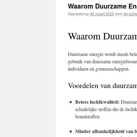
inhoud
Waarom Duurzame Ener
Geplaatst op
06 maart 2025
door
de-schi
Waarom Duurzam
Duurzame energie wordt steeds bela
gebruik van duurzame energiebronnen
individuen en gemeenschappen.
Voordelen van duurzam
Betere luchtkwaliteit:
Duurzame
schadelijke stoffen die de luchtk
brandstoffen.
Minder afhankelijkheid van fo