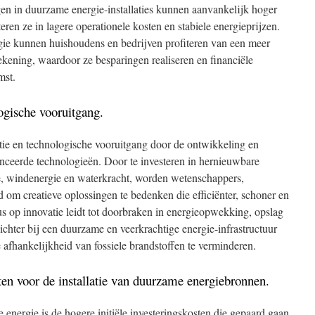
gen in duurzame energie-installaties kunnen aanvankelijk hoger
teren ze in lagere operationele kosten en stabiele energieprijzen.
ie kunnen huishoudens en bedrijven profiteren van een meer
ekening, waardoor ze besparingen realiseren en financiële
mst.
ogische vooruitgang.
ie en technologische vooruitgang door de ontwikkeling en
ceerde technologieën. Door te investeren in hernieuwbare
e, windenergie en waterkracht, worden wetenschappers,
d om creatieve oplossingen te bedenken die efficiënter, schoner en
cus op innovatie leidt tot doorbraken in energieopwekking, opslag
ichter bij een duurzame en veerkrachtige energie-infrastructuur
 afhankelijkheid van fossiele brandstoffen te verminderen.
sten voor de installatie van duurzame energiebronnen.
energie is de hogere initiële investeringskosten die gepaard gaan