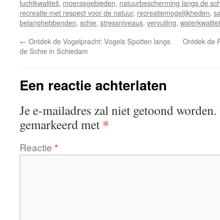
luchtkwaliteit
,
moerasgebieden
,
natuurbescherming langs de sch
recreatie met respect voor de natuur
,
recreatiemogelijkheden
,
s
belanghebbenden
,
schie
,
stressniveaus
,
vervuiling
,
waterkwalitei
←
Ontdek de Vogelpracht: Vogels Spotten langs
Ontdek de 
de Schie in Schiedam
Een reactie achterlaten
Je e-mailadres zal niet getoond worden.
*
gemarkeerd met
Reactie
*