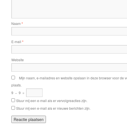
Naam
*
E-mail
*
Website
Mijn naam, e-mailadres en website opslaan in deze browser voor de v
plaats.
9
−
9
=
Stuur mij een e-mail als er vervolgreacties zijn.
Stuur mij een e-mail als er nieuwe berichten zijn.