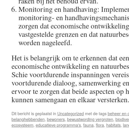
raken bij het behoud ervan.
Monitoring en handhaving: Implement
monitoring- en handhavingsmechani
zorgen dat economische ontwikkeling
vastgestelde grenzen en dat natuurb
worden nageleefd.
Het is belangrijk om te erkennen dat ee
economische ontwikkeling en natuurbe
Schie voortdurende inspanningen vereist
voortdurende dialoog, samenwerking e
ervoor te zorgen dat beide aspecten op
kunnen samengaan en elkaar versterken
Dit bericht is geplaatst in
Uncategorized
met de tags
beheer en 
belanghebbenden
,
bewoners
,
bewustwording vergroten
,
biodiver
ecosysteem
,
educatieve programma's
,
fauna
,
flora
,
habitats
,
la