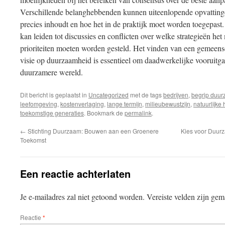
Verschillende belanghebbenden kunnen uiteenlopende opvattin
precies inhoudt en hoe het in de praktijk moet worden toegepast.
kan leiden tot discussies en conflicten over welke strategieën het
prioriteiten moeten worden gesteld. Het vinden van een gemeens
visie op duurzaamheid is essentieel om daadwerkelijke vooruitga
duurzamere wereld.
Dit bericht is geplaatst in
Uncategorized
met de tags
bedrijven
,
begrip duu
leefomgeving
,
kostenverlaging
,
lange termijn
,
milieubewustzijn
,
natuurlijke
toekomstige generaties
. Bookmark de
permalink
.
←
Stichting Duurzaam: Bouwen aan een Groenere
Kies voor Duur
Toekomst
Een reactie achterlaten
Je e-mailadres zal niet getoond worden.
Vereiste velden zijn ge
Reactie
*