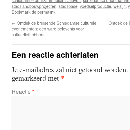
schiedamse duurzaamheidinitiatieven
,
schiedamse duurzaamheid
stadslandbouwprojecten
,
stadsoase
,
voedselproductie
,
welzijn
,
Bookmark de
permalink
.
←
Ontdek de bruisende Schiedamse culturele
Ontdek de 
evenementen: een ware belevenis voor
cultuurliefhebbers!
Een reactie achterlaten
Je e-mailadres zal niet getoond worden.
*
gemarkeerd met
Reactie
*