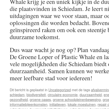
Whale krijg je een uniek kijkje in de 
die plaatsvinden in Schiedam. Je leert ni
uitdagingen waar we voor staan, maar o
oplossingen die worden bedacht. Bovend
geïnspireerd raken om ook een steentje b
duurzame toekomst.
Dus waar wacht je nog op? Plan vandaa
De Groene Loper of Plastic Whale en laa
vele mogelijkheden die Schiedam biedt 
duurzaamheid. Samen kunnen we werken
meer leefbare stad voor iedereen!
Dit bericht is geplaatst in
Uncategorized
met de tags
afvalvermin
schiedam
,
biodiversiteit
,
circulaire economie
,
duurzaamheid
,
ene
gezondheid
,
groene oases
,
groene schoolpleinenbeweging
,
gro
informatiebijeenkomsten
,
initiatieven
,
lokale moestuinen
,
repair 